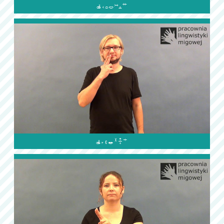

