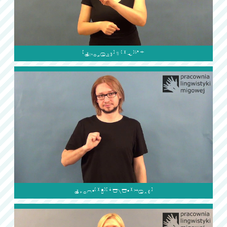

