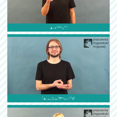

