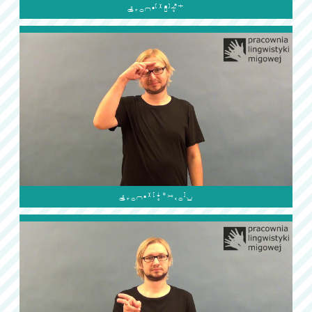

