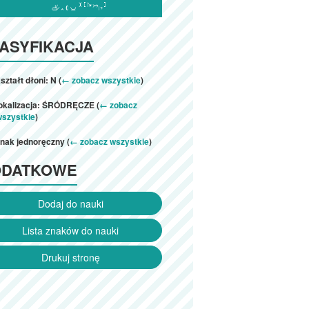

ASYFIKACJA
ształt dłoni: N (
← zobacz wszystkie
)
lokalizacja: ŚRÓDRĘCZE (
← zobacz
wszystkie
)
nak jednoręczny (
← zobacz wszystkie
)
ODATKOWE
Dodaj do nauki
Lista znaków do nauki
Drukuj stronę