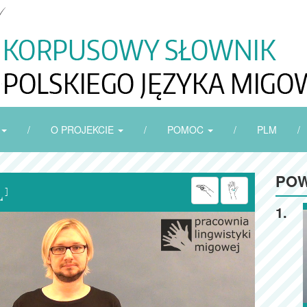
/
O PROJEKCIE
/
POMOC
/
PLM
/
POW

1.