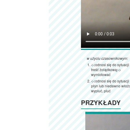
w użyciu czasownikowym:
<<odnosi się do sytuacj
treść żołądkową>>
wymiotować
<<odnosi się do sytuacji
płyn lub niedawno włożo
wypluć, pluć
PRZYKŁADY