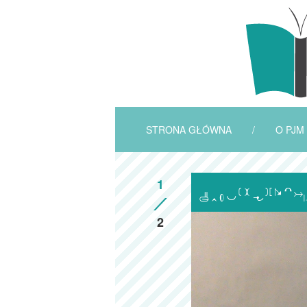
STRONA GŁÓWNA
/
O PJM
1

2