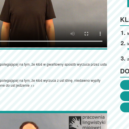
KL
k
z
i polegającej na tym, że ktoś w gwałtowny sposób wyrzuca przez usta
D
 polegającej na tym, że ktoś wyrzuca z ust ślinę, niedawno wypity
ne do ust jedzenie >>