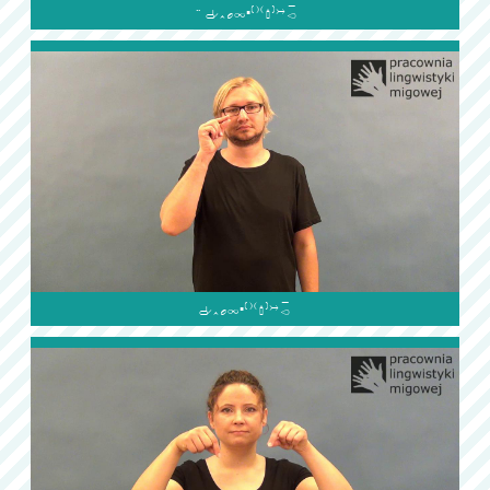

