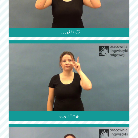

