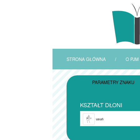
STRONA GŁÓWNA
/
O PJM
PARAMETRY ZNAKU
KSZTAŁT DŁONI
usuń