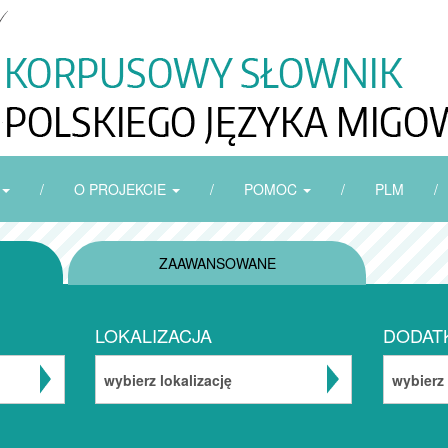
/
O PROJEKCIE
/
POMOC
/
PLM
/
ZAAWANSOWANE
LOKALIZACJA
DODAT
wybierz lokalizację
wybierz