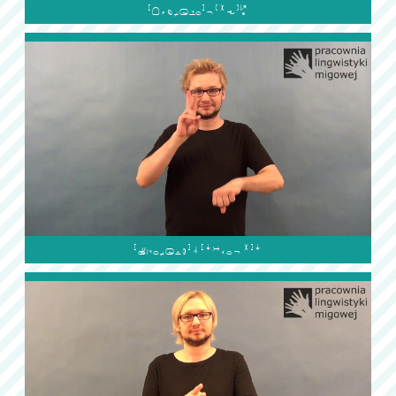

