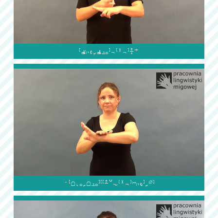

