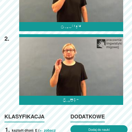

2.

KLASYFIKACJA
DODATKOWE
Dodaj do nauki
kształt dłoni: E (
← zobacz