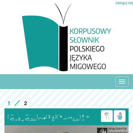
zaloguj się
Toggl
navig
1
2
