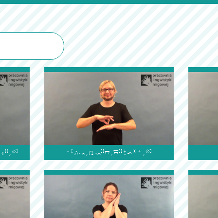

