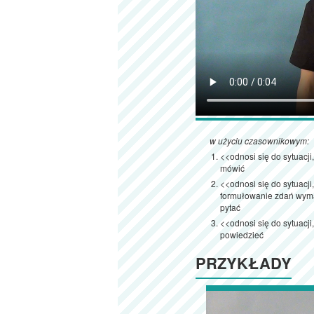
w użyciu czasownikowym:
<<odnosi się do sytuacji
mówić
<<odnosi się do sytuacj
formułowanie zdań wym
pytać
<<odnosi się do sytuacj
powiedzieć
PRZYKŁADY