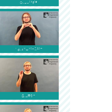


