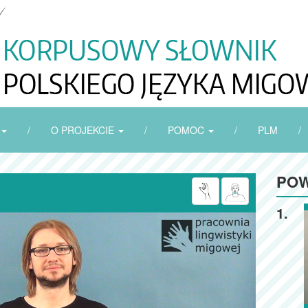
/
O PROJEKCIE
/
POMOC
/
PLM
/
POW
1.