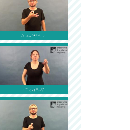

