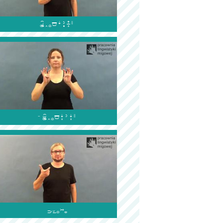


