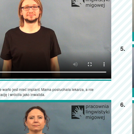
5.
 warto jest mieć implant. Mama posłuchała lekarza, a nie
ację i wróciła jako inwalida.
6.