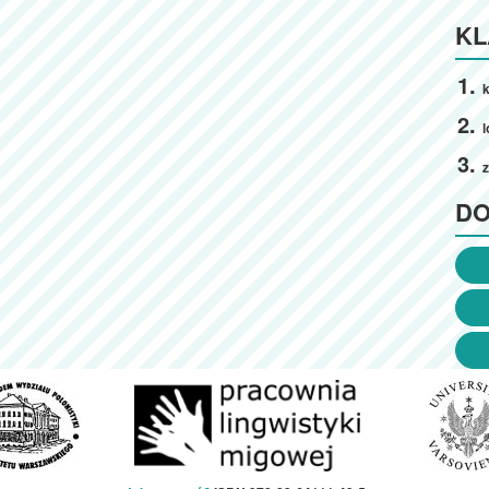
KL
k
l
z
D