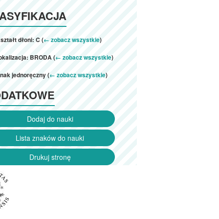
ASYFIKACJA
ształt dłoni: C (
← zobacz wszystkie
)
okalizacja: BRODA (
← zobacz wszystkie
)
nak jednoręczny (
← zobacz wszystkie
)
ODATKOWE
Dodaj do nauki
Lista znaków do nauki
Drukuj stronę