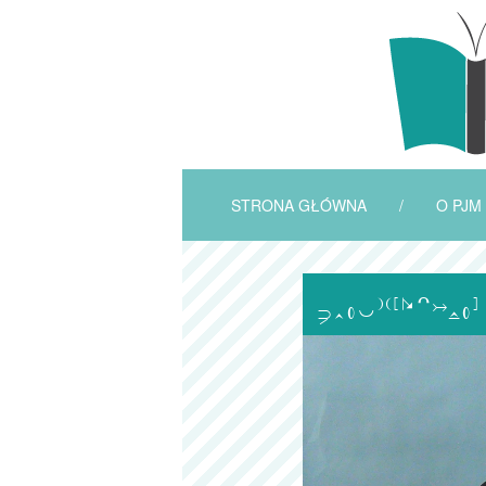
STRONA GŁÓWNA
/
O PJM
