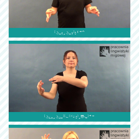

