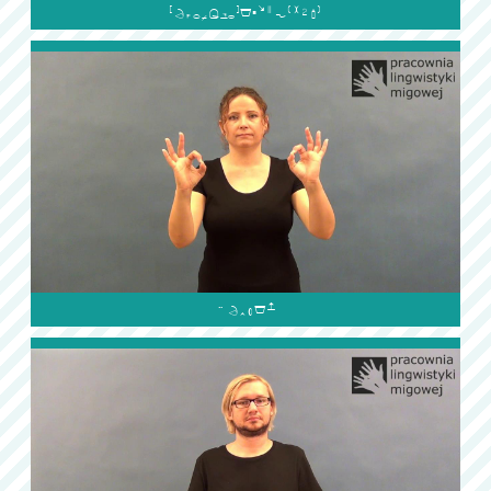

