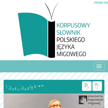
zaloguj się
Toggl
navig
