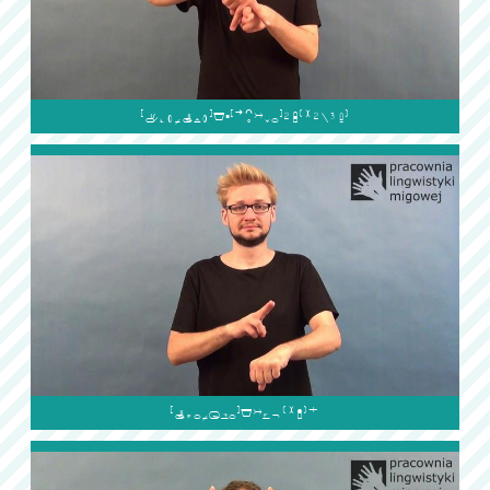

