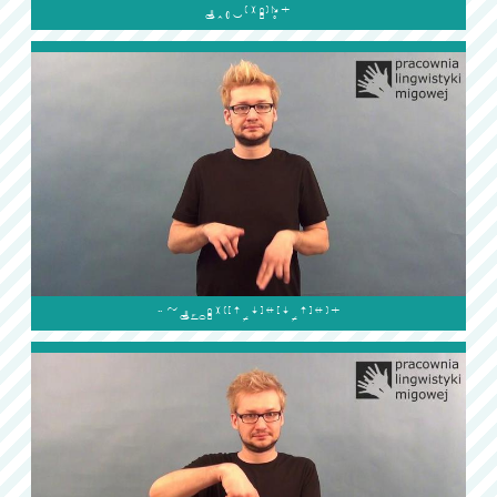

