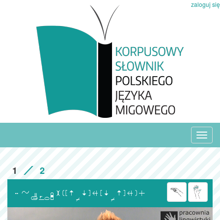
zaloguj się
Toggl
navig
1
2
