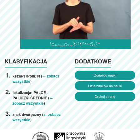

KLASYFIKACJA
DODATKOWE
Dodaj do nauki
kształt dłoni: N (
← zobacz
wszystkie
)
Lista znaków do nauki
lokalizacja: PALCE -
Drukuj stronę
PALICZKI ŚREDNIE (
←
zobacz wszystkie
)
znak dwuręczny (
← zobacz
wszystkie
)