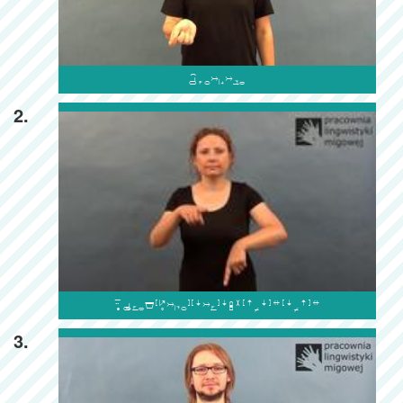

2.

3.