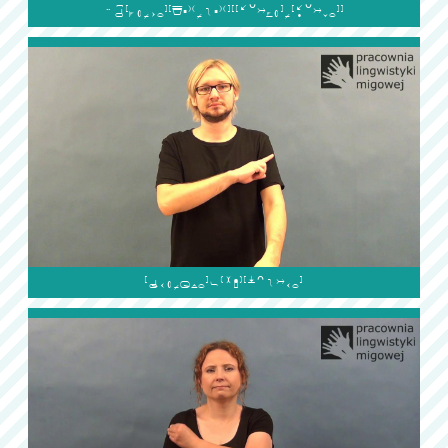

