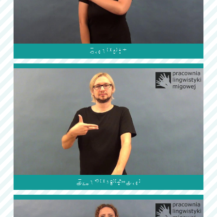

