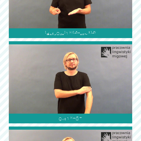

