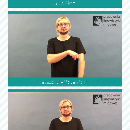

