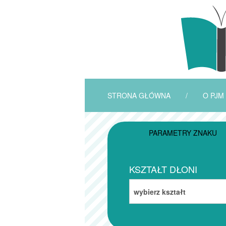
STRONA GŁÓWNA
/
O PJM
PARAMETRY ZNAKU
KSZTAŁT DŁONI
wybierz kształt