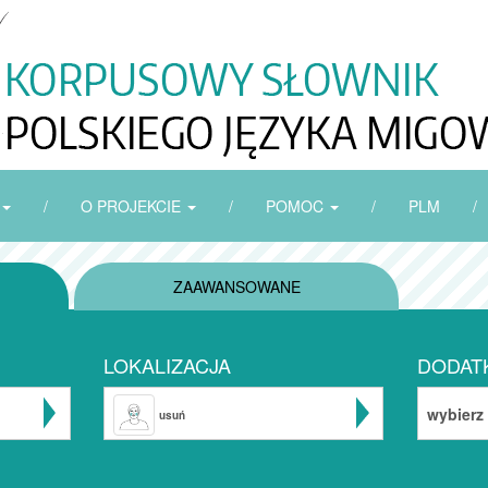
/
O PROJEKCIE
/
POMOC
/
PLM
/
ZAAWANSOWANE
LOKALIZACJA
DODAT
wybierz
usuń