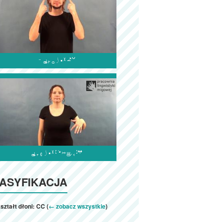


ASYFIKACJA
ształt dłoni: CC (
← zobacz wszystkie
)