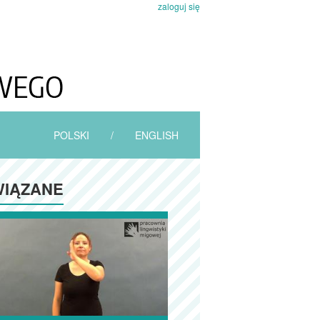
zaloguj się
POLSKI
/
ENGLISH
IĄZANE