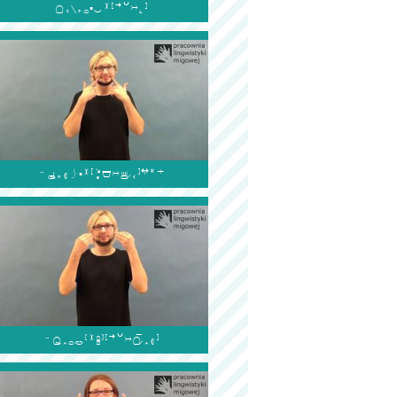


