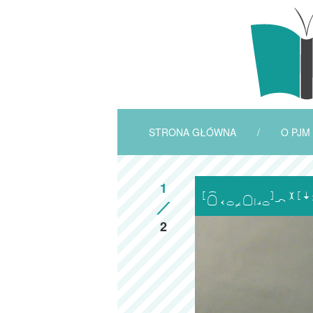
STRONA GŁÓWNA
/
O PJM
1

2