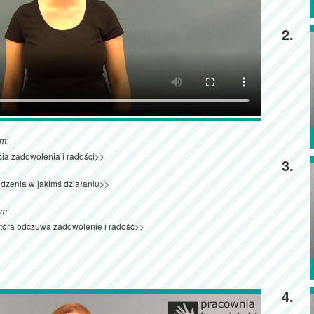
2.
ym:
cia zadowolenia i radości>>
3.
dzenia w jakimś działaniu>>
ym:
która odczuwa zadowolenie i radość>>
4.