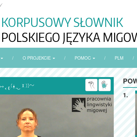
/
O PROJEKCIE
/
POMOC
/
PLM
/
POW

1.