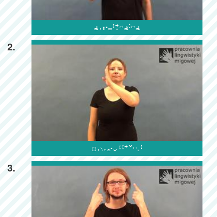

2.

3.