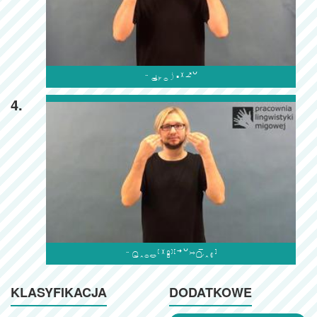

4.

KLASYFIKACJA
DODATKOWE