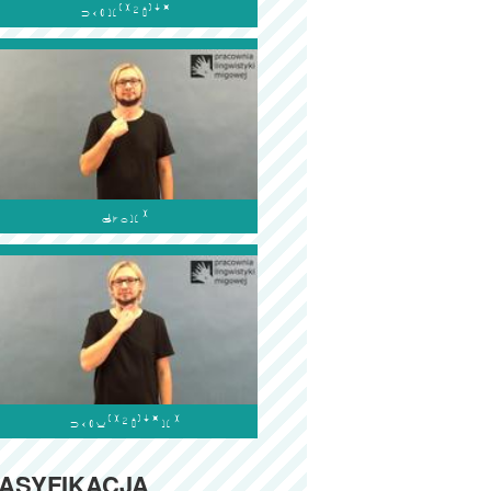



ASYFIKACJA