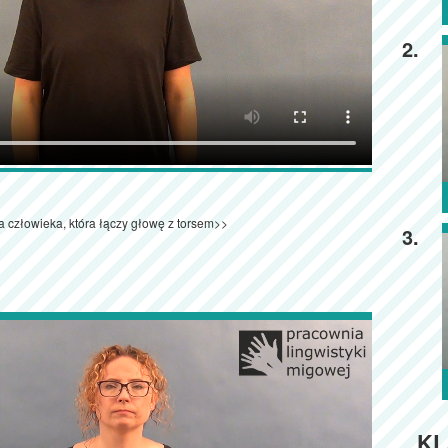
2.
ła człowieka, która łączy głowę z torsem>>
3.
KL