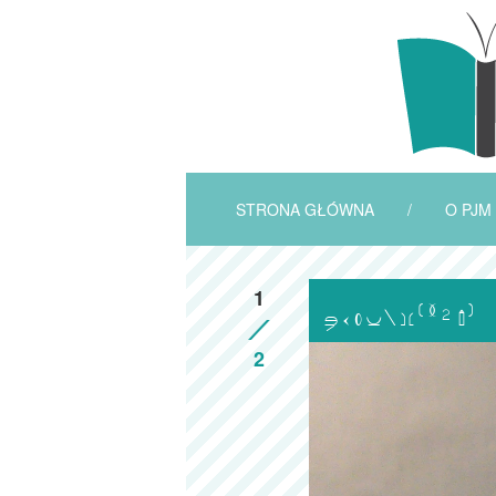
STRONA GŁÓWNA
/
O PJM
1

2