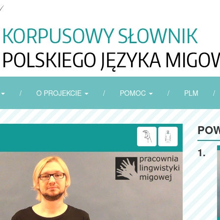
/
O PROJEKCIE
/
POMOC
/
PLM
/
POW
1.