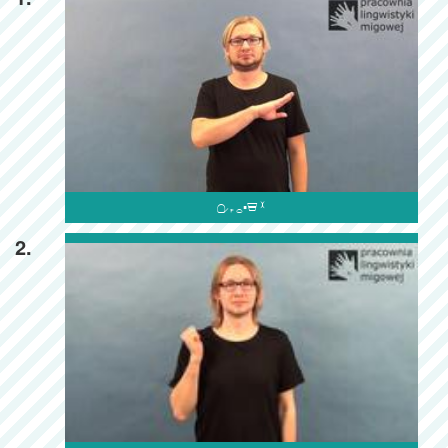

2.