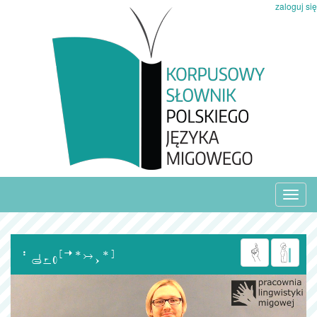
zaloguj się
Toggl
navig
