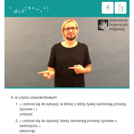

w użyciu czasownikowym:
<<odnosi się do sytuacji, w której u istoty żywej zamierają procesy
życiowe >>
umierać
<<odnosi się do sytuacji, kiedy zamierają procesy życiowe u
zwierzęcia>>
zdechnąć