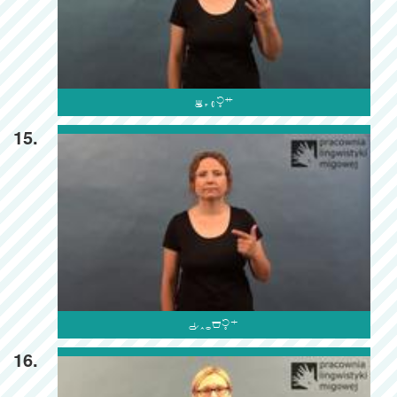

15.

16.