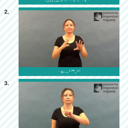

2.

3.