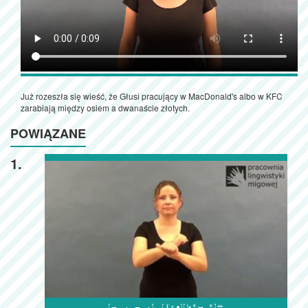
Już rozeszła się wieść, że Głusi pracujący w MacDonald's albo w KFC
zarabiają między osiem a dwanaście złotych.
POWIĄZANE
1.