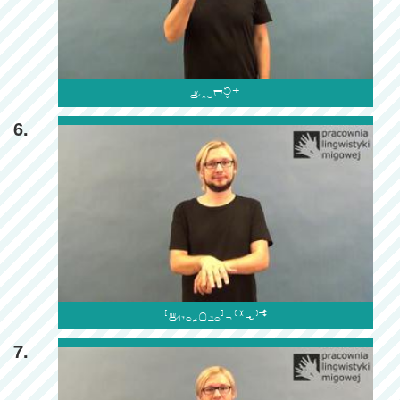

6.

7.