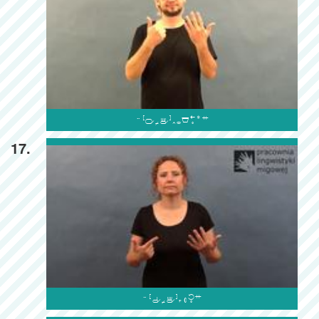

17.
