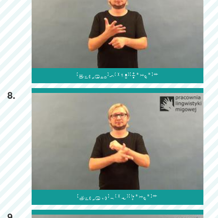

8.

9.