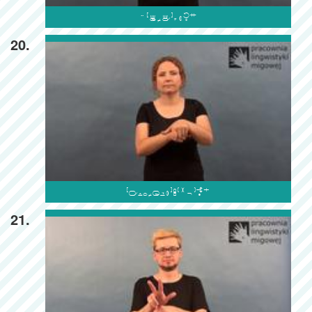

20.

21.