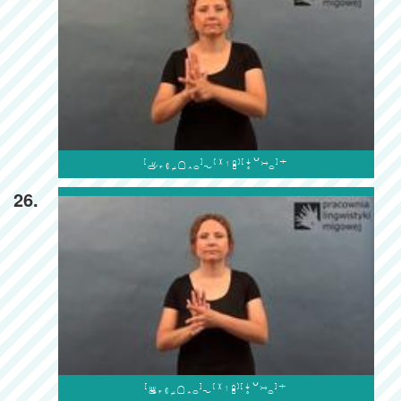

26.
