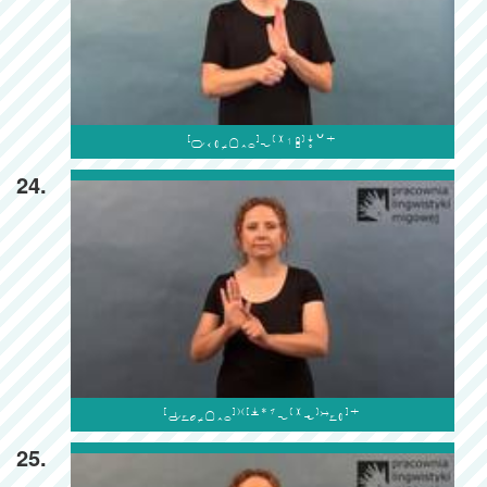

24.

25.