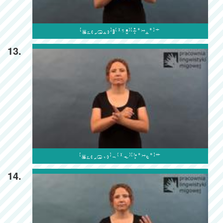

13.

14.