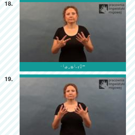
18.

19.