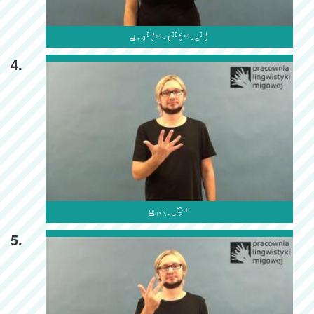

4.

5.