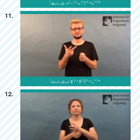

11.

12.