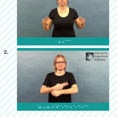

2.
