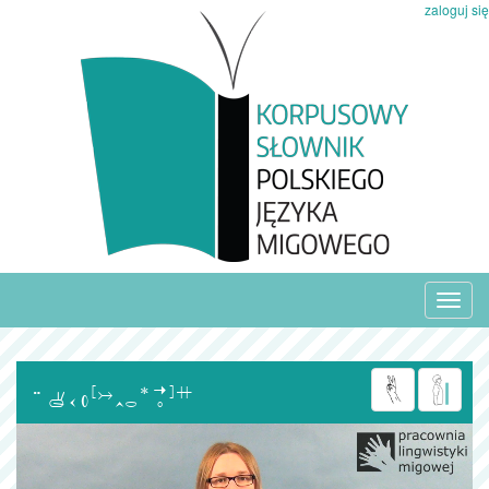
zaloguj się
Toggl
navig
