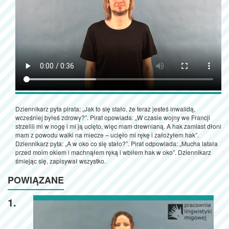
Dziennikarz pyta pirata: „Jak to się stało, że teraz jesteś inwalidą,
wcześniej byłeś zdrowy?”. Pirat opowiada: „W czasie wojny we Francji
strzelili mi w nogę i mi ją ucięto, więc mam drewnianą. A hak zamiast dłoni
mam z powodu walki na miecze – ucięło mi rękę i założyłem hak”.
Dziennikarz pyta: „A w oko co się stało?”. Pirat odpowiada: „Mucha latała
przed moim okiem i machnąłem ręką i wbiłem hak w oko”. Dziennikarz
śmiejąc się, zapisywał wszystko.
POWIĄZANE
1.