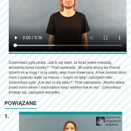
Dziennikarz pyta pirata: „Jak to się stało, że teraz jesteś inwalidą,
wcześniej byłeś zdrowy?”. Pirat opowiada: „W czasie wojny we Francji
strzelili mi w nogę i mi ją ucięto, więc mam drewnianą. A hak zamiast dłoni
mam z powodu walki na miecze – ucięło mi rękę i założyłem hak”.
Dziennikarz pyta: „A w oko co się stało?”. Pirat odpowiada: „Mucha latała
przed moim okiem i machnąłem ręką i wbiłem hak w oko”. Dziennikarz
śmiejąc się, zapisywał wszystko.
POWIĄZANE
1.