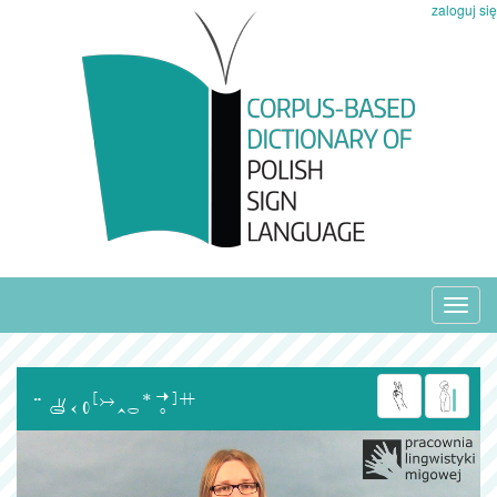
zaloguj się
Toggl
navig
