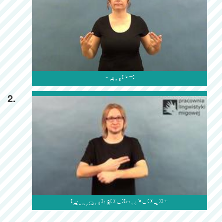

2.
