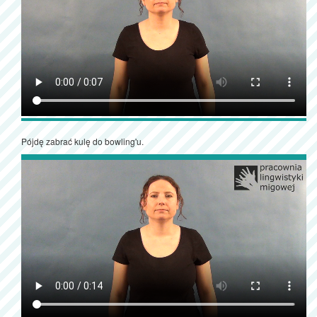
Pójdę zabrać kulę do bowling'u.