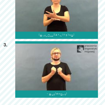

3.
