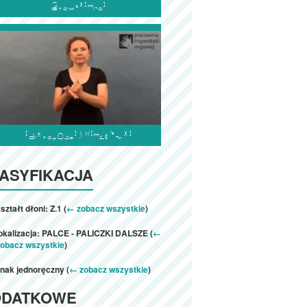


ASYFIKACJA
ształt dłoni: Z.1 (
← zobacz wszystkie
)
lokalizacja: PALCE - PALICZKI DALSZE (
←
zobacz wszystkie
)
nak jednoręczny (
← zobacz wszystkie
)
ODATKOWE