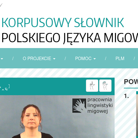
/
O PROJEKCIE
/
POMOC
/
PLM
/
POW

1.