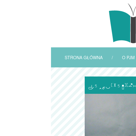
STRONA GŁÓWNA
/
O PJM
