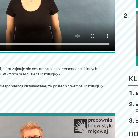
2.
ji, która zajmuje się dostarczaniem korespondencji i innych
, w którym mieści się ta instytucja>>
KL
orespondencji otrzymywanej za pośrednictwem tej instytucji>>
k
z
D