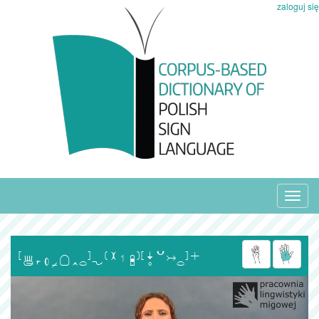
zaloguj się
Toggl
navig
