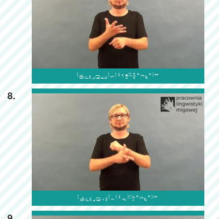

8.

9.