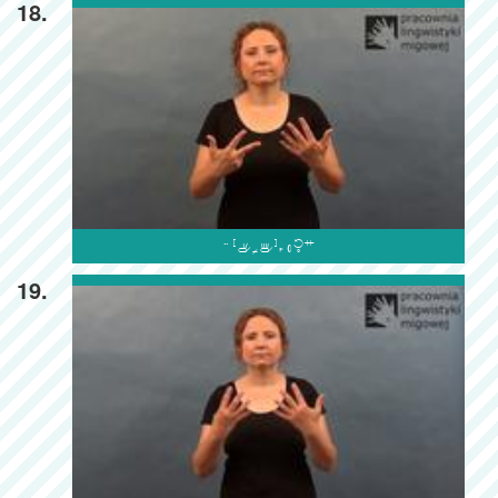
18.

19.