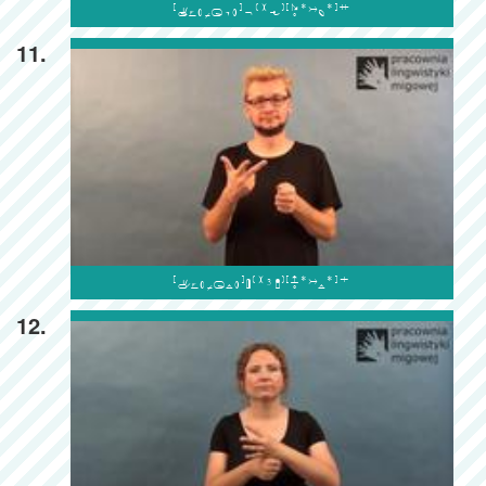

11.

12.