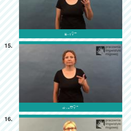

15.

16.