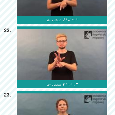

22.

23.