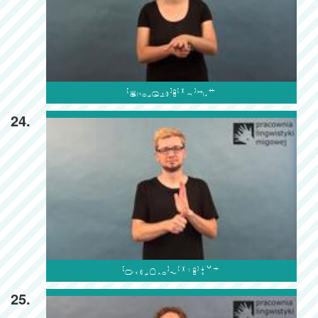

24.

25.