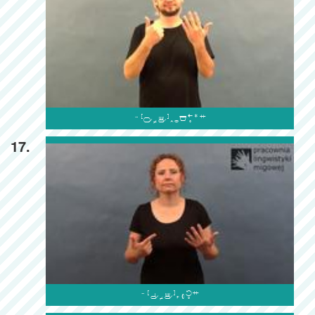

17.
