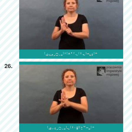

26.
