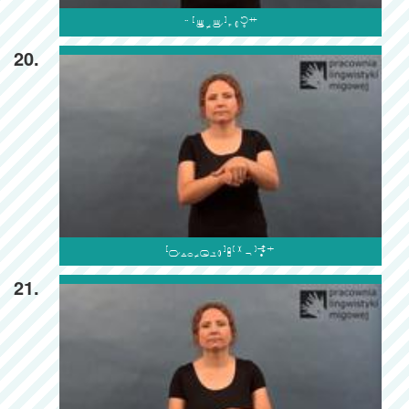

20.

21.