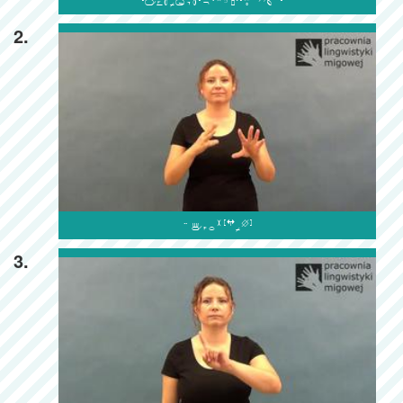

2.

3.