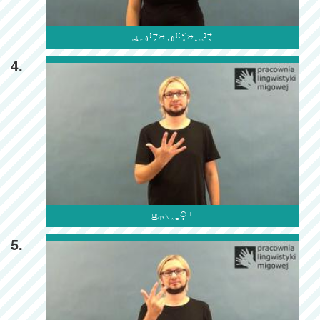

4.

5.