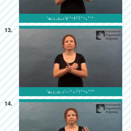

13.

14.