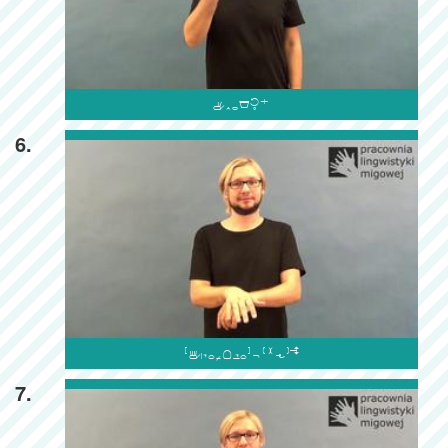

6.

7.