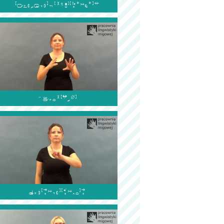


