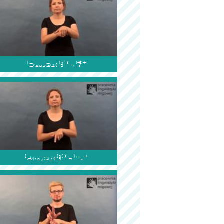

