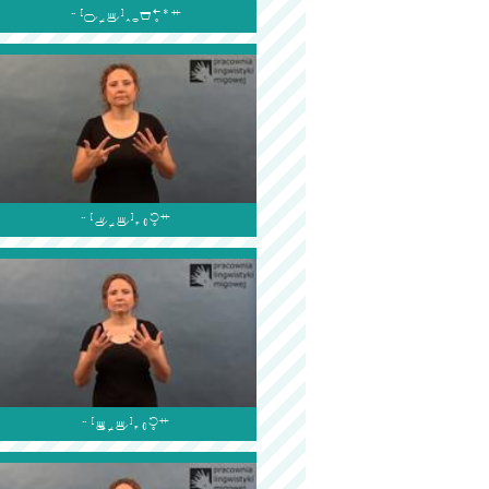


