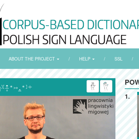
ABOUT THE PROJECT
/
HELP
/
SSL
/
POW

1.