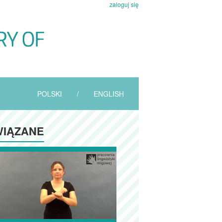
zaloguj się
POLSKI
/
ENGLISH
IĄZANE