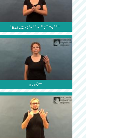

