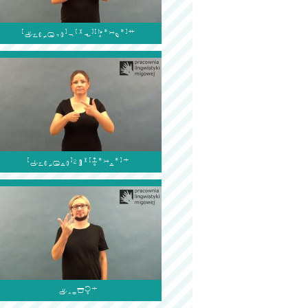


