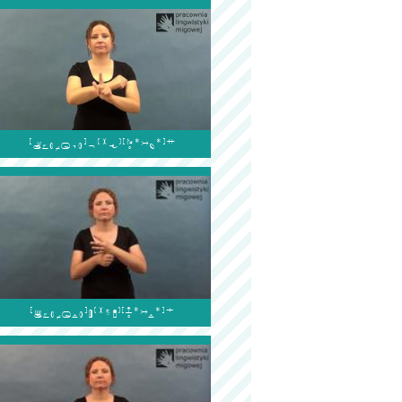

