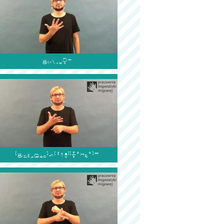

