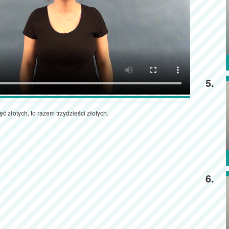
5.
ęć złotych, to razem trzydzieści złotych.
6.