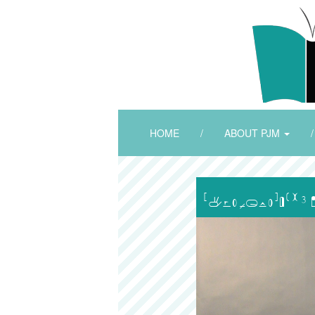
HOME
/
ABOUT PJM
/
