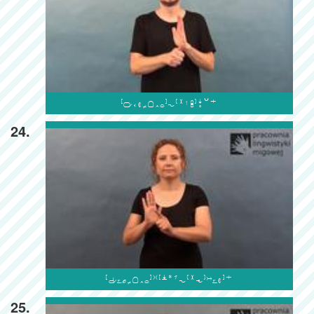

24.

25.