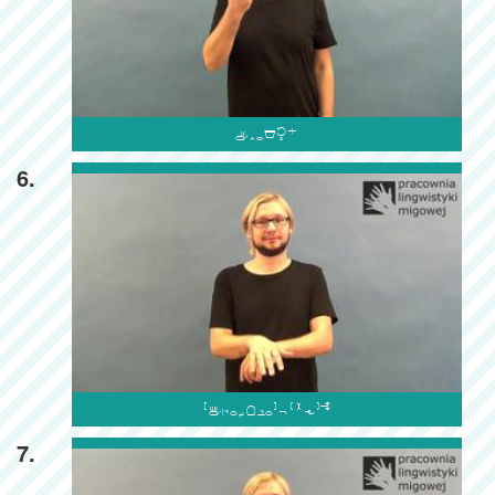

6.

7.