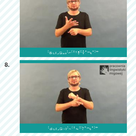

8.
