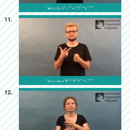

11.

12.