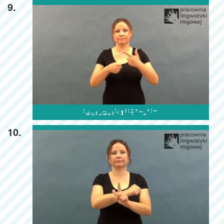
9.

10.