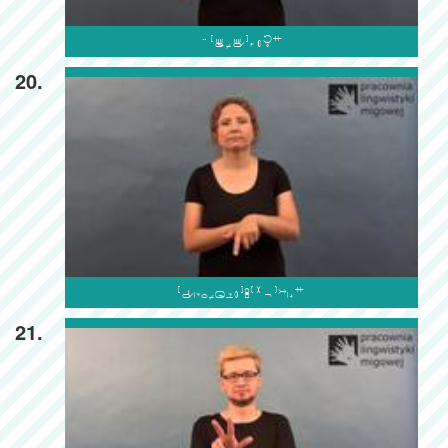

20.

21.