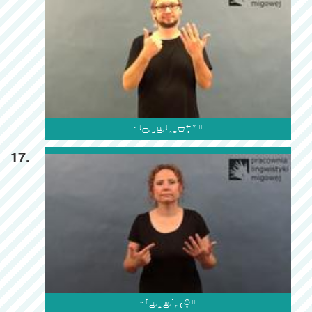

17.
