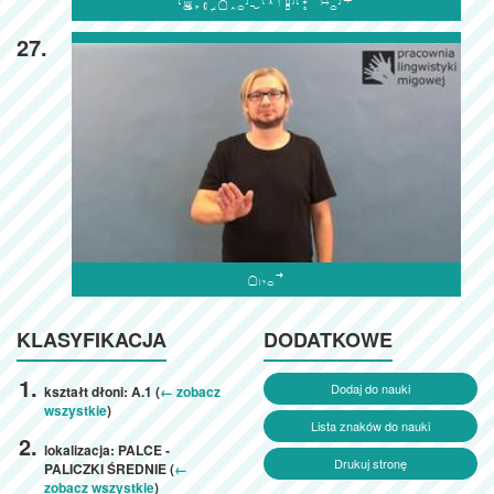

27.

KLASYFIKACJA
DODATKOWE
Dodaj do nauki
kształt dłoni: A.1 (
← zobacz
wszystkie
)
Lista znaków do nauki
lokalizacja: PALCE -
Drukuj stronę
PALICZKI ŚREDNIE (
←
zobacz wszystkie
)