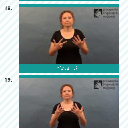
18.

19.