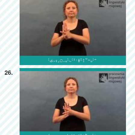

26.