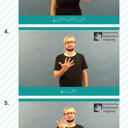

4.

5.