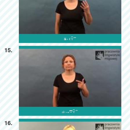

15.

16.