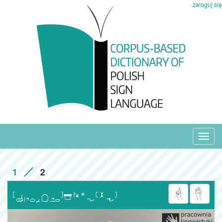
zaloguj się
Toggl
navig
1
2
