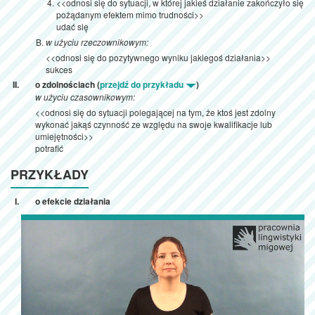
<<odnosi się do sytuacji, w której jakieś działanie zakończyło się
pożądanym efektem mimo trudności>>
udać się
w użyciu rzeczownikowym:
<<odnosi się do pozytywnego wyniku jakiegoś działania>>
sukces
o zdolnościach (
przejdź do przykładu
)
w użyciu czasownikowym:
<<odnosi się do sytuacji polegającej na tym, że ktoś jest zdolny
wykonać jakąś czynność ze względu na swoje kwalifikacje lub
umiejętności>>
potrafić
PRZYKŁADY
o efekcie działania