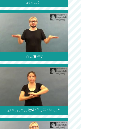


