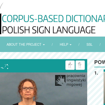
ABOUT THE PROJECT
/
HELP
/
SSL
/
POW

1.