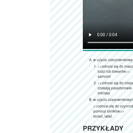
w użyciu rzeczownikow
<<odnosi się do maszy
ludzi lub towarów>>
samolot
<<odnosi się do miejsc
czekają pasażerowie 
lotnisko
w użyciu czasownikowy
<<odnosi się do czynnoś
pomocy silników>>
lecieć, latać
PRZYKŁADY