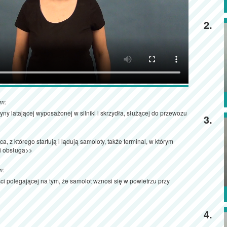
2.
ym:
ny latającej wyposażonej w silniki i skrzydła, służącej do przewozu
3.
a, z którego startują i lądują samoloty, także terminal, w którym
i obsługa>>
m:
ci polegającej na tym, że samolot wznosi się w powietrzu przy
4.