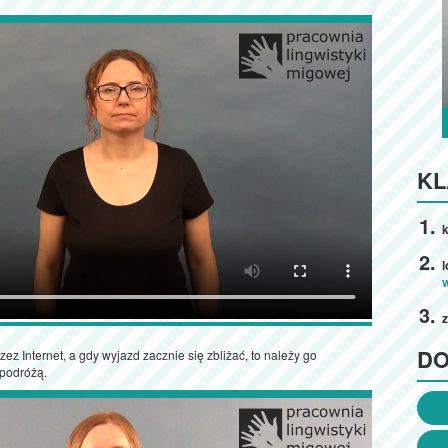
KL
k
D
zez Internet, a gdy wyjazd zacznie się zbliżać, to należy go
 podróżą.