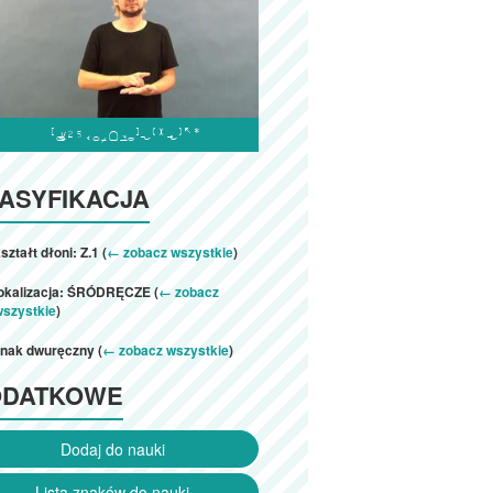

ASYFIKACJA
ształt dłoni: Z.1 (
← zobacz wszystkie
)
lokalizacja: ŚRÓDRĘCZE (
← zobacz
wszystkie
)
znak dwuręczny (
← zobacz wszystkie
)
ODATKOWE
Dodaj do nauki
Lista znaków do nauki