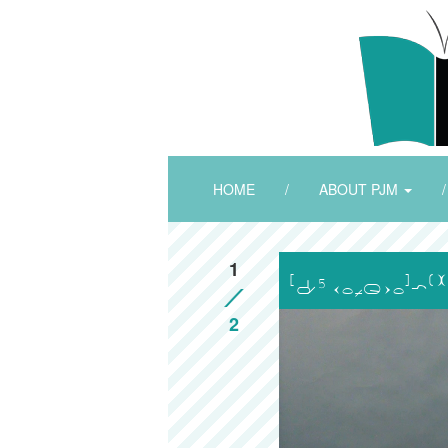
HOME
/
ABOUT PJM
/
1

2