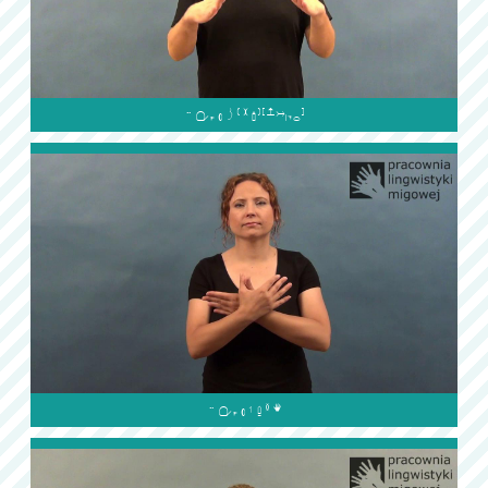

