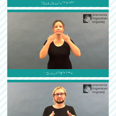

