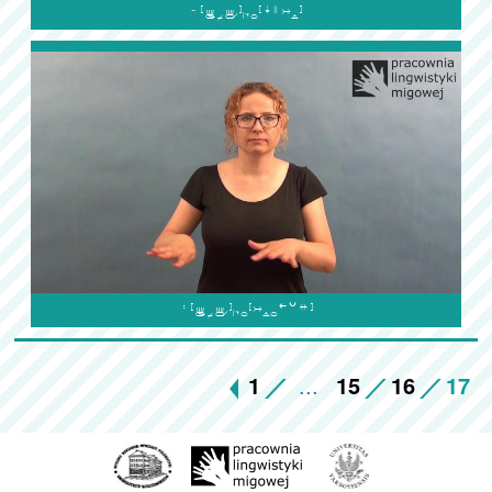


1
...
15
16
17