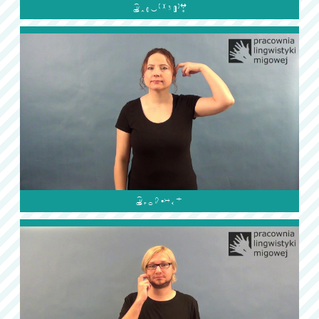

