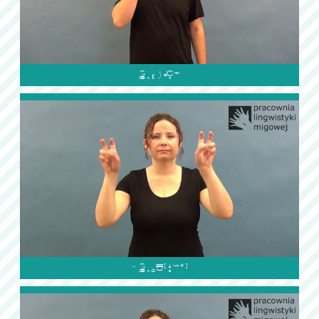

