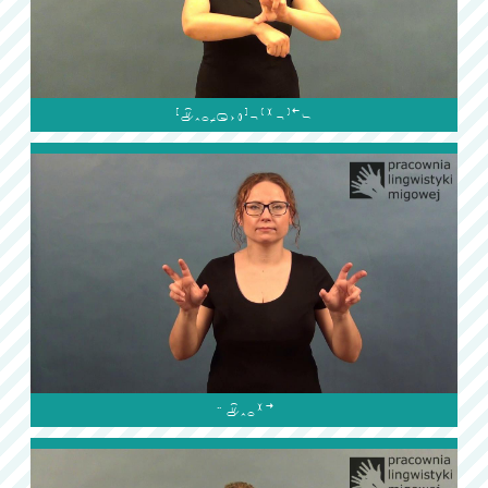

