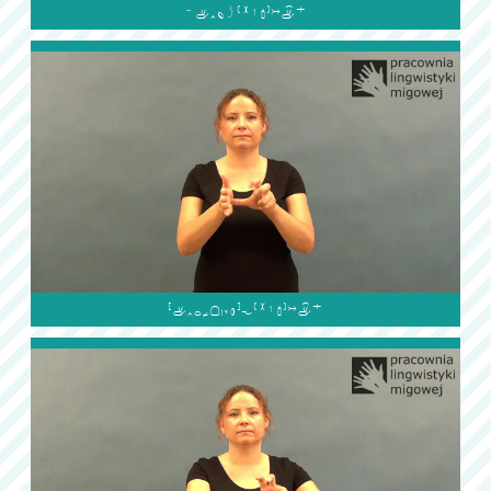

