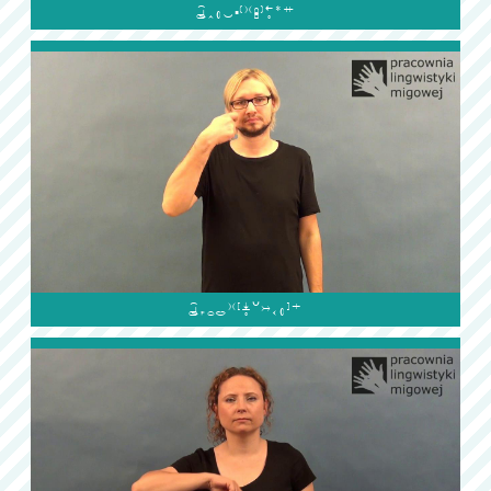

