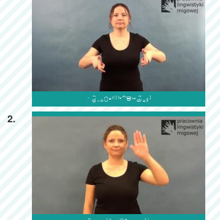

2.