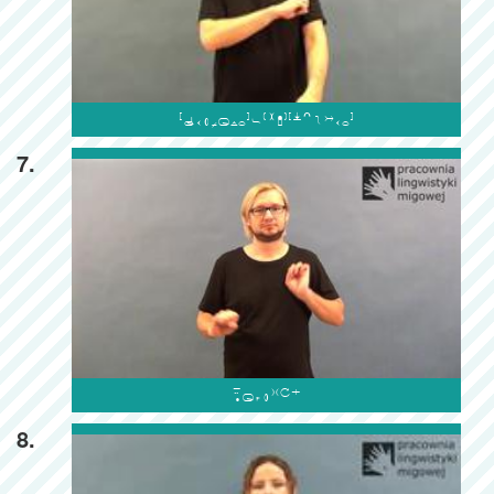

7.

8.