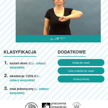

KLASYFIKACJA
DODATKOWE
Dodaj do nauki
kształt dłoni: C (
← zobacz
wszystkie
)
Lista znaków do nauki
lokalizacja: CZOŁO (
←
Drukuj stronę
zobacz wszystkie
)
znak jednoręczny (
← zobacz
wszystkie
)