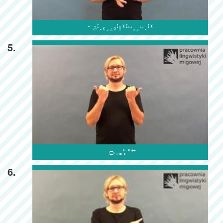

5.

6.