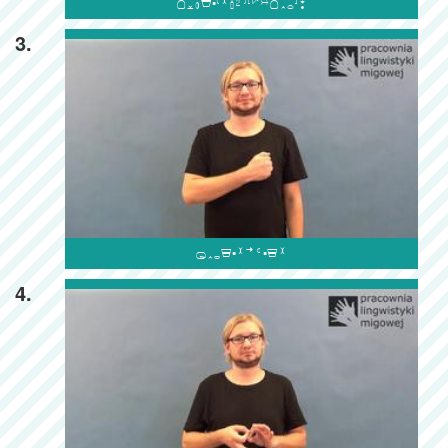

3.

4.