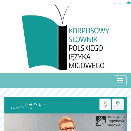
zaloguj się
Toggl
navig
