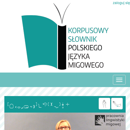
zaloguj się
Toggl
navig
