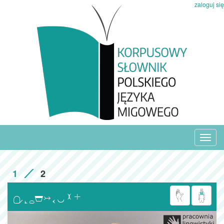
zaloguj się
Toggl
navig
1
2
