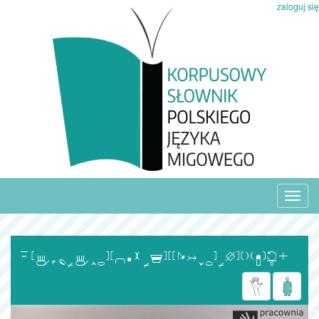
zaloguj się
Toggl
navig
