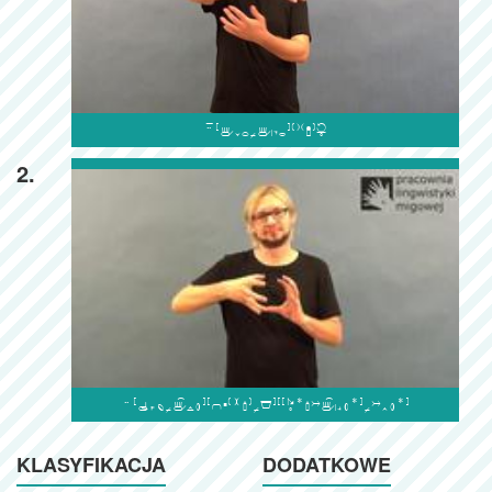

2.

KLASYFIKACJA
DODATKOWE