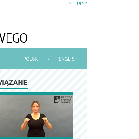
zaloguj się
POLSKI
/
ENGLISH
IĄZANE