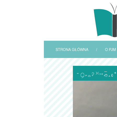
STRONA GŁÓWNA
/
O PJM
