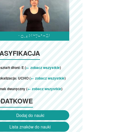

ASYFIKACJA
ształt dłoni: E (
← zobacz wszystkie
)
okalizacja: UCHO (
← zobacz wszystkie
)
znak dwuręczny (
← zobacz wszystkie
)
ODATKOWE
Dodaj do nauki
Lista znaków do nauki