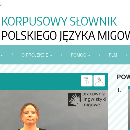
/
O PROJEKCIE
/
POMOC
/
PLM
/
POW

1.