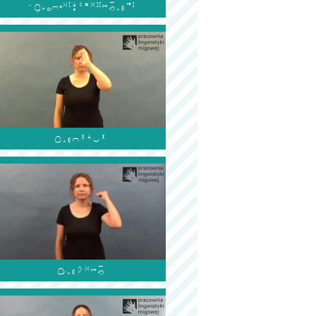


