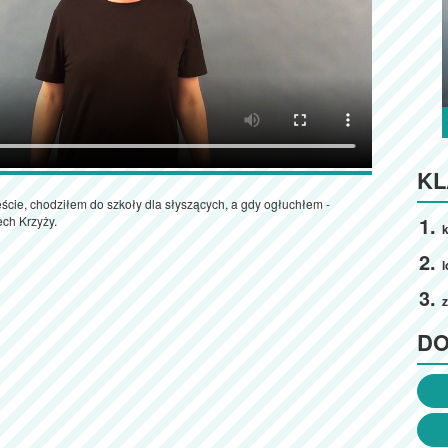
KL
cie, chodziłem do szkoły dla słyszących, a gdy ogłuchłem -
ech Krzyży.
k
l
D