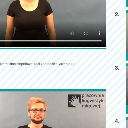
2.
 której ktoś stopniowo traci zdolność słyszenia>>
3.
4.