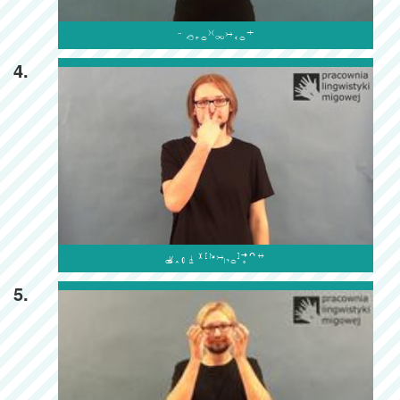

4.

5.