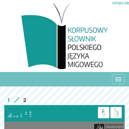
zaloguj się
Toggl
navig
1
2
