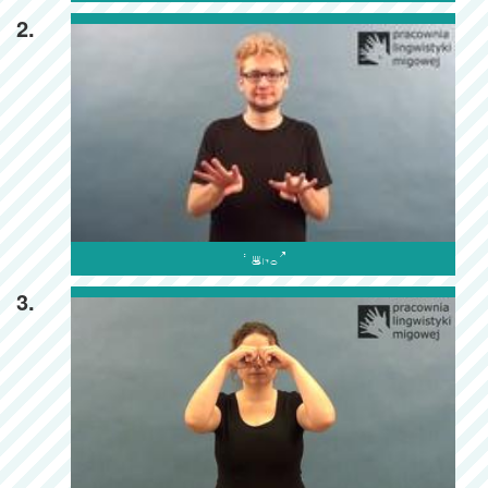
2.

3.