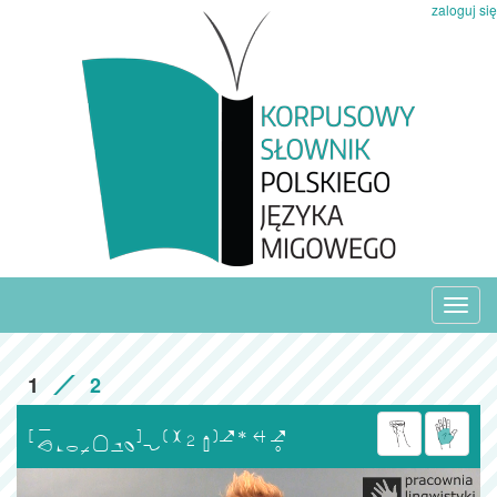
zaloguj się
Toggl
navig
1
2
