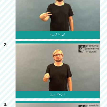

2.

3.