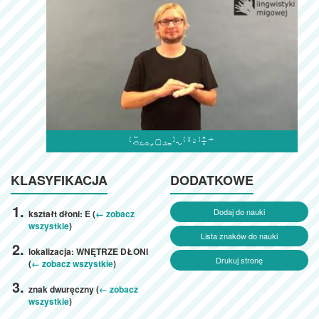

KLASYFIKACJA
DODATKOWE
Dodaj do nauki
kształt dłoni: E (
← zobacz
wszystkie
)
Lista znaków do nauki
lokalizacja: WNĘTRZE DŁONI
Drukuj stronę
(
← zobacz wszystkie
)
znak dwuręczny (
← zobacz
wszystkie
)