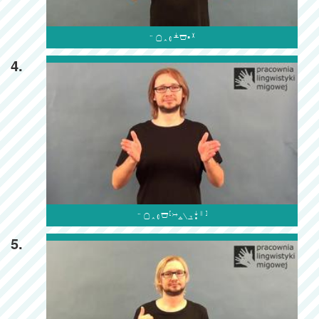

4.

5.