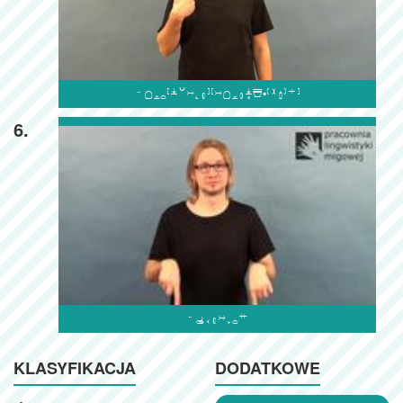

6.

KLASYFIKACJA
DODATKOWE