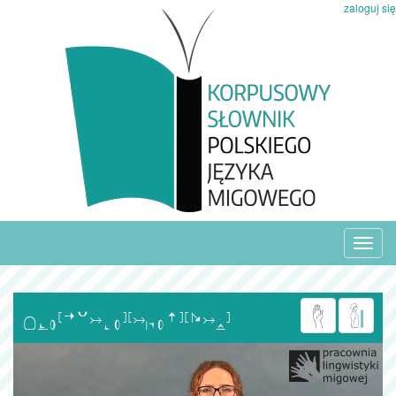
zaloguj się
Toggl
navig
