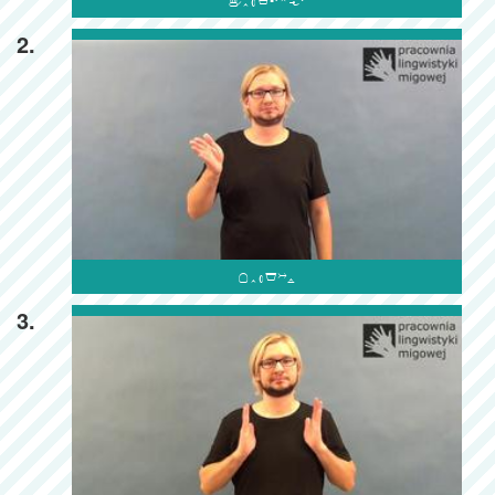

2.

3.