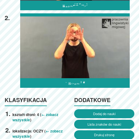

2.

KLASYFIKACJA
DODATKOWE
Dodaj do nauki
kształt dłoni: 4 (
← zobacz
wszystkie
)
Lista znaków do nauki
lokalizacja: OCZY (
← zobacz
Drukuj stronę
wszystkie
)