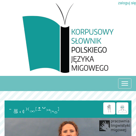
zaloguj się
Toggl
navig
