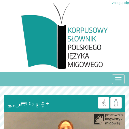
zaloguj się
Toggl
navig
