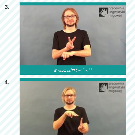
3.

4.