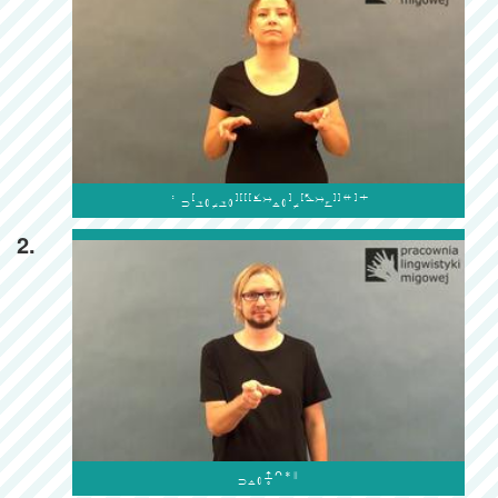

2.
