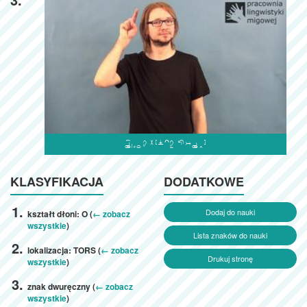

KLASYFIKACJA
DODATKOWE
Dodaj do nauki
kształt dłoni: O (
← zobacz
wszystkie
)
Lista znaków do nauki
lokalizacja: TORS (
← zobacz
Drukuj stronę
wszystkie
)
znak dwuręczny (
← zobacz
wszystkie
)