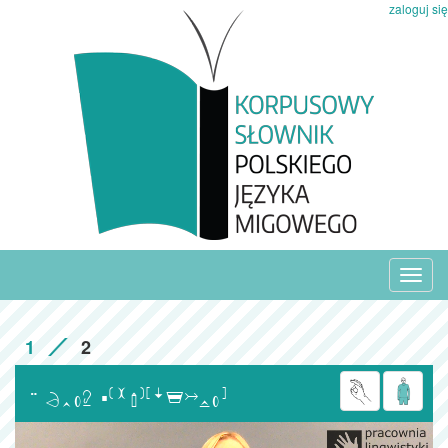
zaloguj się
Toggl
navig
1
2
