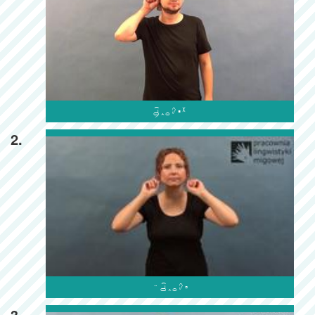

2.

3.