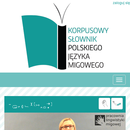
zaloguj się
Toggl
navig
