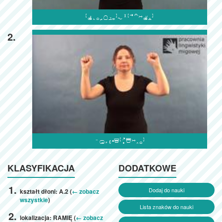

2.

KLASYFIKACJA
DODATKOWE
Dodaj do nauki
kształt dłoni: A.2 (
← zobacz
wszystkie
)
Lista znaków do nauki
lokalizacja: RAMIĘ (
← zobacz