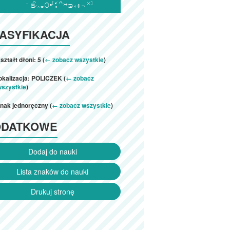

ASYFIKACJA
ształt dłoni: 5 (
← zobacz wszystkie
)
okalizacja: POLICZEK (
← zobacz
wszystkie
)
nak jednoręczny (
← zobacz wszystkie
)
ODATKOWE
Dodaj do nauki
Lista znaków do nauki
Drukuj stronę