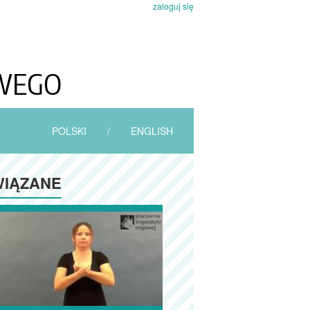
zaloguj się
POLSKI
/
ENGLISH
IĄZANE