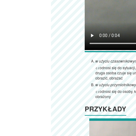
w użyciu czasownikowy
<<odnosi się do sytuacj
druga osoba czuje się 
obrazić, obrażać
w użyciu przymiotnikow
<<odnosi się do osoby, 
obrażony
PRZYKŁADY