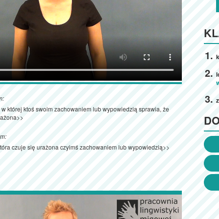
KL
k
l
m:
z
i, w której ktoś swoim zachowaniem lub wypowiedzią sprawia, że
D
urażona>>
ym:
która czuje się urażona czyimś zachowaniem lub wypowiedzią>>