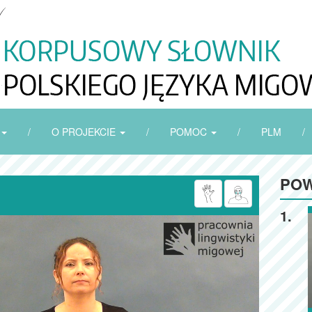
/
O PROJEKCIE
/
POMOC
/
PLM
/
POW
1.