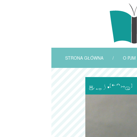
STRONA GŁÓWNA
/
O PJM
