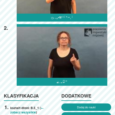

2.

KLASYFIKACJA
DODATKOWE
Dodaj do nauki
kształt dłoni: B.5_1 (
←
zobacz wszystkie
)